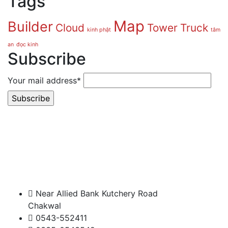
Tags
Map
Builder
Cloud
Tower
Truck
kinh phật
tâm
an
đọc kinh
Subscribe
Your mail address*
Near Allied Bank Kutchery Road
Chakwal
0543-552411