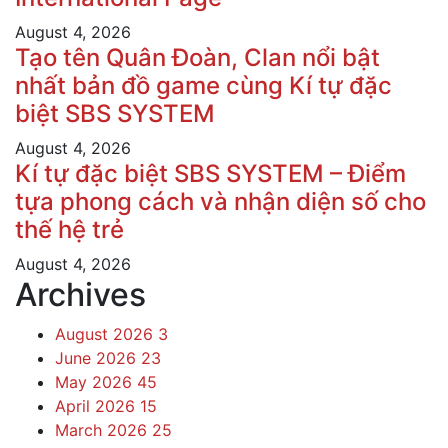
August 4, 2026
Tạo tên Quân Đoàn, Clan nổi bật
nhất bản đồ game cùng Kí tự đặc
biệt SBS SYSTEM
August 4, 2026
Kí tự đặc biệt SBS SYSTEM – Điểm
tựa phong cách và nhận diện số cho
thế hệ trẻ
August 4, 2026
Archives
August 2026
3
June 2026
23
May 2026
45
April 2026
15
March 2026
25