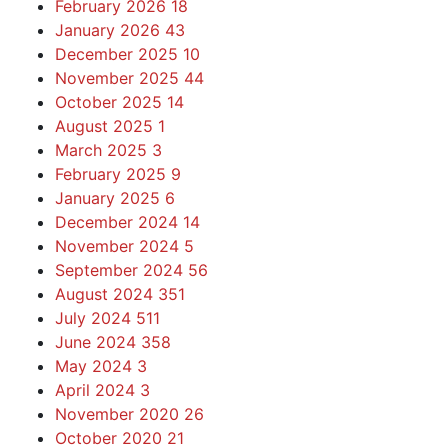
February 2026
18
January 2026
43
December 2025
10
November 2025
44
October 2025
14
August 2025
1
March 2025
3
February 2025
9
January 2025
6
December 2024
14
November 2024
5
September 2024
56
August 2024
351
July 2024
511
June 2024
358
May 2024
3
April 2024
3
November 2020
26
October 2020
21