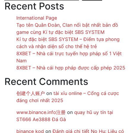
Recent Posts
International Page
Tạo tên Quân Đoàn, Clan nổi bật nhất bản đồ
game cùng Kí tự đặc biệt SBS SYSTEM
Kí tự đặc biệt SBS SYSTEM – Điểm tựa phong
cách và nhận diện số cho thế hệ trẻ
8XBET – Nhà cái trực tuyến hợp pháp số 1 Việt
Nam
8XBET – Nhà cái hợp pháp được cấp phép 2025
Recent Comments
创建个人账户
on
tài xỉu online – Cổng cá cược
đáng chơi nhất 2025
www.binance.info注册
on
quay hũ uy tín tại
ST666 Ae3888 Đá Gà
binance kod
on
Đánh giá chi tiết No Hu: Liệu có