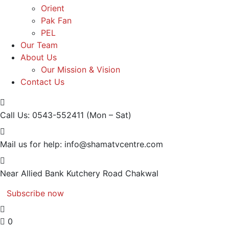
Orient
Pak Fan
PEL
Our Team
About Us
Our Mission & Vision
Contact Us
Call Us: 0543-552411
(Mon – Sat)
Mail us for help:
info@shamatvcentre.com
Near Allied Bank Kutchery Road
Chakwal
Subscribe now
0