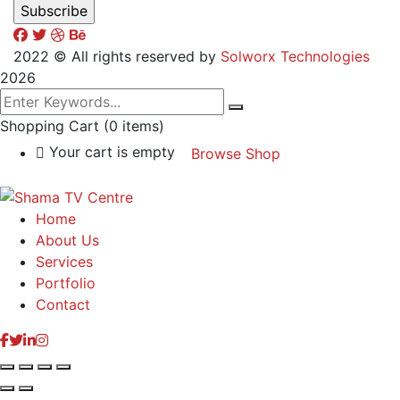
2022
© All rights reserved by
Solworx Technologies
2026
Shopping Cart
(0 items)
Your cart is empty
Browse Shop
Home
About Us
Services
Portfolio
Contact